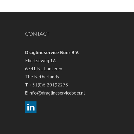
CONTACT
Draglineservice Boer B.V.
Fliertseweg 1A
6741 NL Lunteren
The Netherlands
T
+31(0)6 20192273
E
info@draglineserviceboer.nl