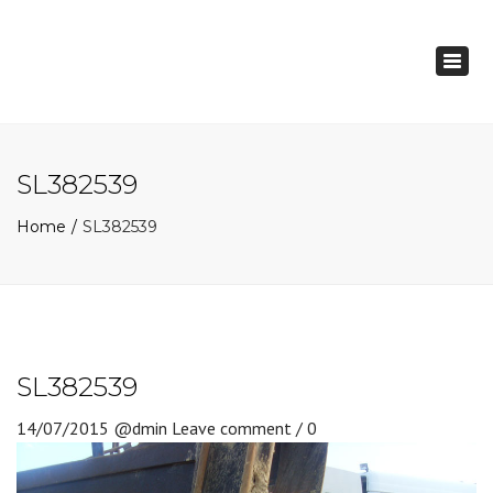
×
Togg
navig
SL382539
Home
SL382539
SL382539
14/07/2015
@dmin
Leave comment / 0