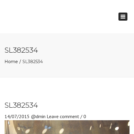
×
Togg
navig
SL382534
Home
SL382534
SL382534
14/07/2015
@dmin
Leave comment / 0