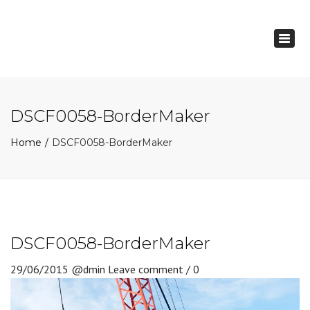
×
Togg
navig
DSCF0058-BorderMaker
Home
DSCF0058-BorderMaker
DSCF0058-BorderMaker
29/06/2015
@dmin
Leave comment / 0