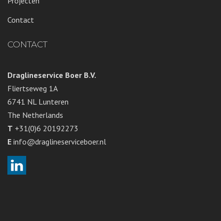
Projecten
Contact
CONTACT
Draglineservice Boer B.V.
Fliertseweg 1A
6741 NL Lunteren
The Netherlands
T
+31(0)6 20192273
E
info@draglineserviceboer.nl