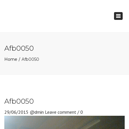
×
Togg
navig
Afb0050
Home
Afb0050
Afb0050
29/06/2015
@dmin
Leave comment / 0