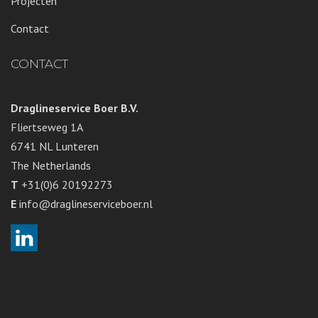
Projecten
Contact
CONTACT
Draglineservice Boer B.V.
Fliertseweg 1A
6741 NL Lunteren
The Netherlands
T
+31(0)6 20192273
E
info@draglineserviceboer.nl