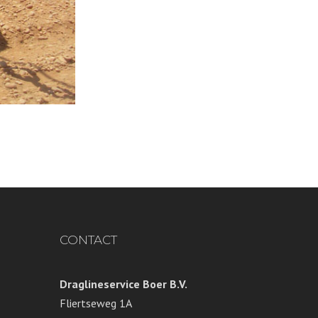
CONTACT
Draglineservice Boer B.V.
Fliertseweg 1A